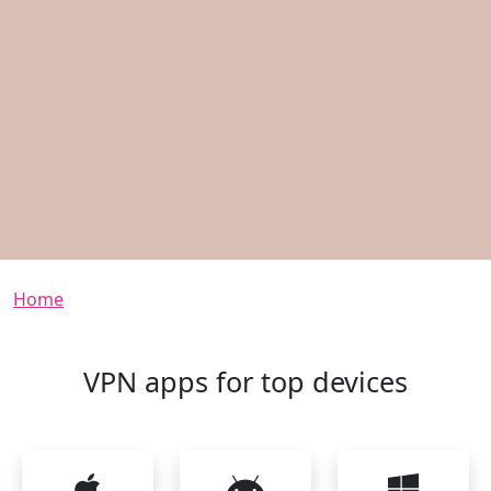
Breadcrumb
Home
VPN apps for top devices