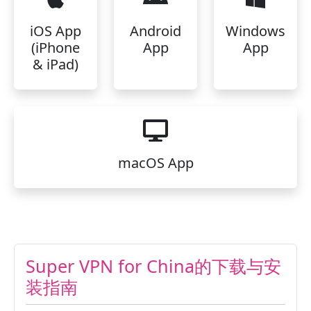
iOS App
Android
Windows
(iPhone
App
App
& iPad)
macOS App
Super VPN for China的下载与安
装指南